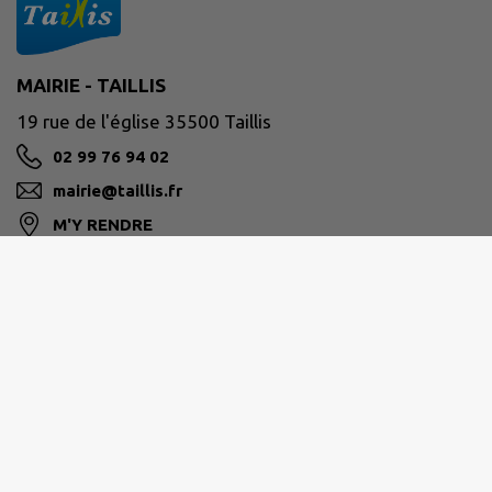
MAIRIE - TAILLIS
19 rue de l'église 35500 Taillis
02 99 76 94 02
mairie@taillis.fr
M'Y RENDRE
www.taillis.fr/