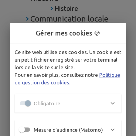
Histoire
Communication locale
Articles de la presse
Gérer mes cookies 🍪
locale
Communication Municipale
Ce site web utilise des cookies. Un cookie est
Les Supports
un petit fichier enregistré sur votre terminal
lors de la visite sur le site.
Communaux
Pour en savoir plus, consultez notre
Politique
Démarches administratives
de gestion des cookies
.
Carte d'identité CNI et
passeport
Obligatoire
Carte grise
Attestation d'accueil
Mesure d'audience (Matomo)
Durée de conservation