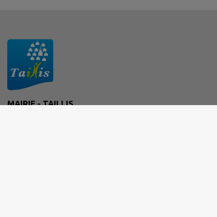
MAIRIE - TAILLIS
19 rue de l'église 35500 Taillis
02 99 76 94 02
mairie@taillis.fr
M'Y RENDRE
www.taillis.fr/