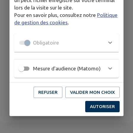
un petit fichier enregistré sur votre terminal
Cantine
Établissements
Commerces
Municipale et
culturels
lors de la visite sur le site.
Garderie
Pour en savoir plus, consultez notre
Politique
de gestion des cookies
.
Obligatoire
Établissements
Signaler
Sondages
scolaires
Mesure d'audience (Matomo)
REFUSER
VALIDER MON CHOIX
AUTORISER
Opportunités