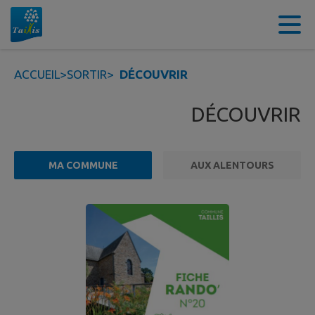
Contenu
Menu
Recherche
Pied de page
ACCUEIL
>
SORTIR
>
DÉCOUVRIR
DÉCOUVRIR
MA COMMUNE
AUX ALENTOURS
2 points d'intérêts trouvés.