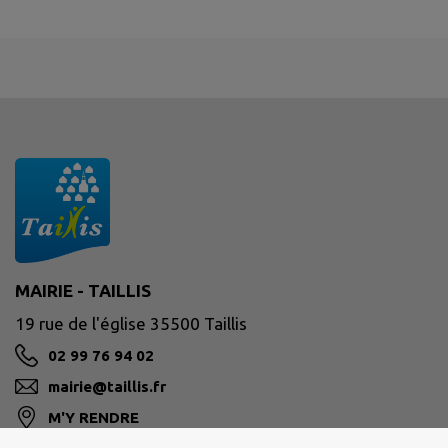
MAIRIE - TAILLIS
19 rue de l'église 35500 Taillis
02 99 76 94 02
mairie@taillis.fr
M'Y RENDRE