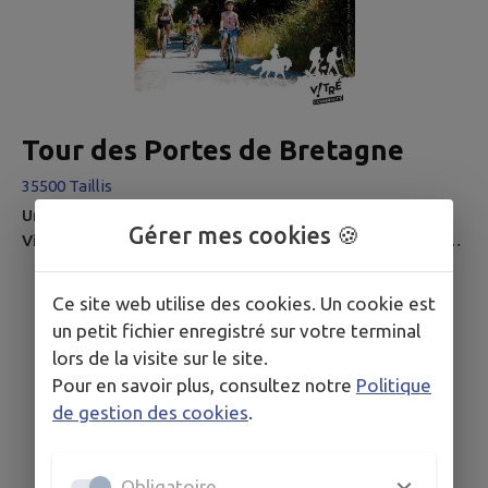
Tour des Portes de Bretagne
35500 Taillis
Un nouveau circuit de randonnée sur le territoire de
Gérer mes cookies 🍪
Vitré Communauté a été inauguré. Il relie sur près de 100
kms les 4 lacs du territoire : Châtillon, La Valière, la
Cantache et la Haute Vilaine.
Ce site web utilise des cookies. Un cookie est
un petit fichier enregistré sur votre terminal
lors de la visite sur le site.
Pour en savoir plus, consultez notre
Politique
de gestion des cookies
.
Obligatoire