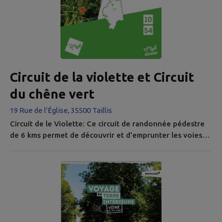
Circuit de la violette et Circuit
du chêne vert
19 Rue de l'Église, 35500 Taillis
Circuit de le Violette: Ce circuit de randonnée pédestre
de 6 kms permet de découvrir et d'emprunter les voies
douces de la commune de Taillis qui sont en retrait de la
route principale. Circuit du chêne vert: 3,3 km dont 1,7
km de route, balisé dans le sens des aiguilles d’une
montre. Il permet de rejoindre les circuits de Montreuil-
sous-Pérouse.