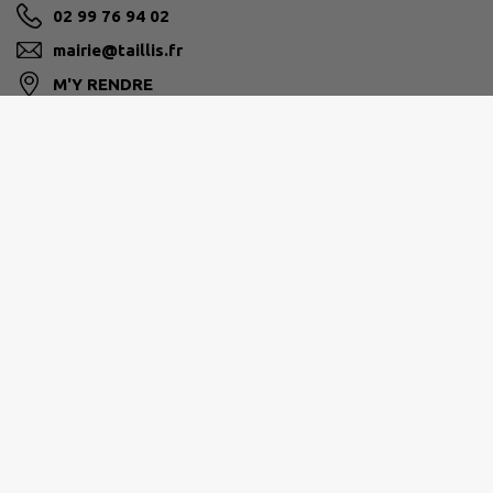
02 99 76 94 02
mairie@taillis.fr
M'Y RENDRE
www.taillis.fr/
VITRÉ COMMUNAUTÉ
16 bis boulevard des Rochers, 35500 Vitré
02 99 74 52 61