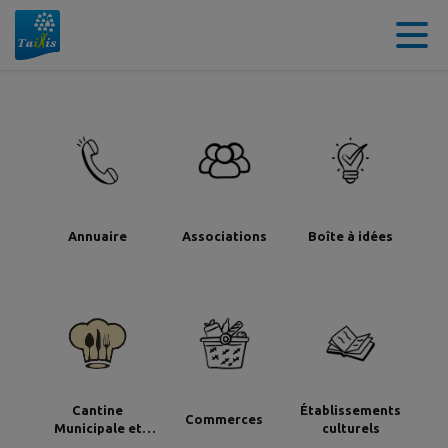
Contenu
Menu
Recherche
Pied de page
Annuaire
Associations
Boîte à idées
Cantine
Établissements
Commerces
Municipale et
culturels
Garderie