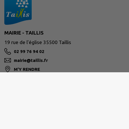
MAIRIE - TAILLIS
19 rue de l'église 35500 Taillis
02 99 76 94 02
mairie@taillis.fr
M'Y RENDRE
www.taillis.fr/