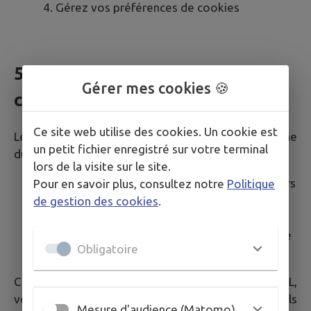
Gérez vos préférences de cookies
5. Durée de conservation des
Gérer mes cookies 🍪
cookies
Ce site web utilise des cookies. Un cookie est
Les cookies déposés sur votre terminal ont une
un petit fichier enregistré sur votre terminal
durée de vie limitée :
lors de la visite sur le site.
Cookies techniques (intramuros-*)
: 120 jours
Pour en savoir plus, consultez notre
Politique
Cookies analytiques (Matomo)
: 13 mois
de gestion des cookies
.
maximum
Cookies de session
: supprimés à la fermeture
Obligatoire
du navigateur
Conformément aux recommandations de la CNIL,
votre consentement pour les cookies non essentiels
Mesure d'audience (Matomo)