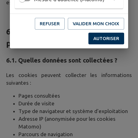
est valable
6 mois
.
REFUSER
VALIDER MON CHOIX
6. Cookies et données
AUTORISER
personnelles
6.1. Quelles données sont collectées ?
Les cookies peuvent collecter les informations
suivantes :
Pages consultées
Durée de visite
Type de navigateur et système d'exploitation
Adresse IP (anonymisée pour les cookies
Matomo)
Parcours de navigation