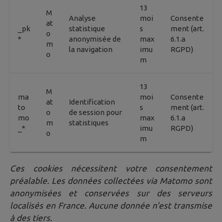
13
M
Analyse
moi
Consente
at
_pk
statistique
s
ment (art.
o
*
anonymisée de
max
6.1.a
m
la navigation
imu
RGPD)
o
m
13
M
ma
moi
Consente
at
Identification
to
s
ment (art.
o
de session pour
mo
max
6.1.a
m
statistiques
_*
imu
RGPD)
o
m
Ces cookies nécessitent votre consentement
préalable. Les données collectées via Matomo sont
anonymisées et conservées sur des serveurs
localisés en France. Aucune donnée n'est transmise
à des tiers.