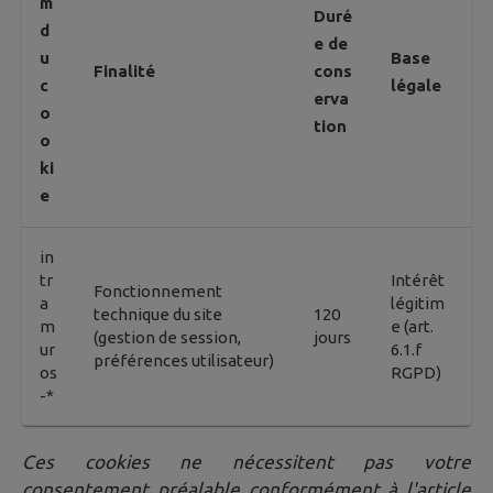
m
Duré
d
e de
u
Base
Finalité
cons
c
légale
erva
o
tion
o
ki
e
in
tr
Intérêt
Fonctionnement
a
légitim
technique du site
120
m
e (art.
(gestion de session,
jours
ur
6.1.f
préférences utilisateur)
os
RGPD)
-*
Ces cookies ne nécessitent pas votre
consentement préalable conformément à l'article