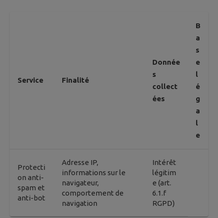
B
a
s
Donnée
e
s
l
Service
Finalité
collect
é
ées
g
a
l
e
Adresse IP,
Intérêt
Protecti
informations sur le
légitim
on anti-
navigateur,
e (art.
spam et
comportement de
6.1.f
anti-bot
navigation
RGPD)