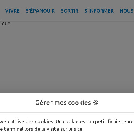
@md informatique
VIVRE
S'ÉPANOUIR
SORTIR
S'INFORMER
NOUS
tique
Gérer mes cookies 🍪
web utilise des cookies. Un cookie est un petit fichier enre
e terminal lors de la visite sur le site.