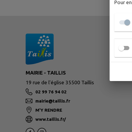
Pour en
MAIRIE - TAILLIS
19 rue de l'église 35500 Taillis
02 99 76 94 02
mairie@taillis.fr
M'Y RENDRE
www.taillis.fr/