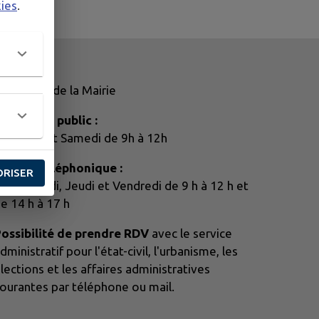
kies
.
uverture de la Mairie
ccueil du public :
ercredi et Samedi de 9h à 12h
ccueil téléphonique :
ORISER
undi, Mardi, Jeudi et Vendredi de 9 h à 12 h et
e 14 h à 17 h
ossibilité de prendre RDV
avec le service
dministratif pour l'état-civil, l'urbanisme, les
lections et les affaires administratives
ourantes par téléphone ou mail.