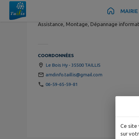
Contenu
Menu
Recherche
Pied de page
MAIRIE
Assistance, Montage, Dépannage informa
COORDONNÉES
Le Bois Hy - 35500 TAILLIS
amdinfo.taillis@gmail.com
06-59-65-59-81
Ce site 
sur votr