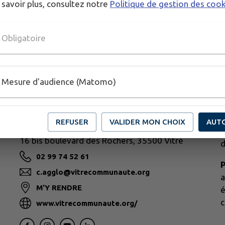
 savoir plus, consultez notre
Politique de gestion des coo
Obligatoire
O
Mesure d'audience (Matomo)
A
M
A
REFUSER
VALIDER MON CHOIX
AUT
VITRÉ COMMUNAUTÉ
L
16 bis boulevard des Rochers, 35500 Vitré
d
02 99 74 52 61
P
c.agglo@vitrecommunaute.org
a
M'Y RENDRE
é
c
www.vitrecommunaute.org/