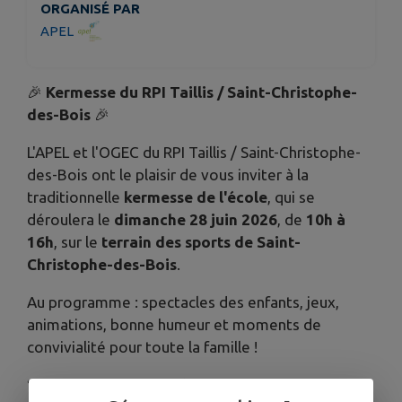
ORGANISÉ PAR
APEL
🎉
Kermesse du RPI Taillis / Saint-Christophe-
des-Bois
🎉
L'APEL et l'OGEC du RPI Taillis / Saint-Christophe-
des-Bois ont le plaisir de vous inviter à la
traditionnelle
kermesse de l'école
, qui se
déroulera le
dimanche 28 juin 2026
, de
10h à
16h
, sur le
terrain des sports de Saint-
Christophe-des-Bois
.
Au programme : spectacles des enfants, jeux,
animations, bonne humeur et moments de
convivialité pour toute la famille !
🍽️
Restauration sur place