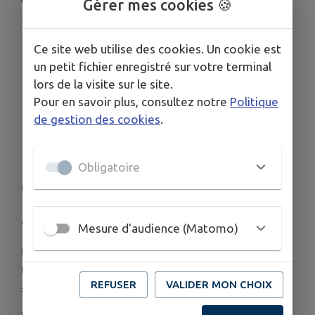
Gérer mes cookies 🍪
Vous pouvez réserver votre repas :
en ligne via HelloAsso :
Ce site web utilise des cookies. Un cookie est
https://www.helloasso.com/associations/ap
un petit fichier enregistré sur votre terminal
el-du-regroupement-pedagogique-taillis-st-
lors de la visite sur le site.
christophe-des-bois/boutiques/repas-
Pour en savoir plus, consultez notre
Politique
kermesse-2026
de gestion des cookies
.
ou en complétant le flyer repas et en le
déposant avec votre règlement dans la
boîte aux lettres de l'APEL à Taillis.
Obligatoire
🎁
Grande tombola
Tentez votre chance avec de nombreux lots à
gagner, dont un
1er lot d'une valeur de 1 000 €
!
Mesure d'audience (Matomo)
📧 Pour tout renseignement complémentaire,
n'hésitez pas à contacter l'APEL par mail :
REFUSER
VALIDER MON CHOIX
apeltaillis35@gmail.com