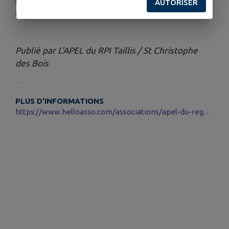
Nous vous attendons nombreux pour partager
AUTORISER
cette belle journée festive !
Publié par L'APEL du RPI Taillis / St Christophe
des Bois
PLUS D'INFORMATIONS
https://www.helloasso.com/associations/apel-du-regroupement-pedagogique-taillis-st-christophe-des-bois/boutiques/repas-kermesse-2026