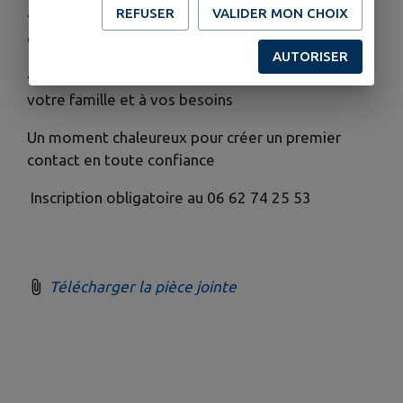
REFUSER
VALIDER MON CHOIX
• de découvrir les personnalités et expériences de
chacun
AUTORISER
• de trouver le/la baby-sitter qui correspond à
votre famille et à vos besoins
Un moment chaleureux pour créer un premier
contact en toute confiance
Inscription obligatoire au
06 62 74 25 53
Télécharger la pièce jointe