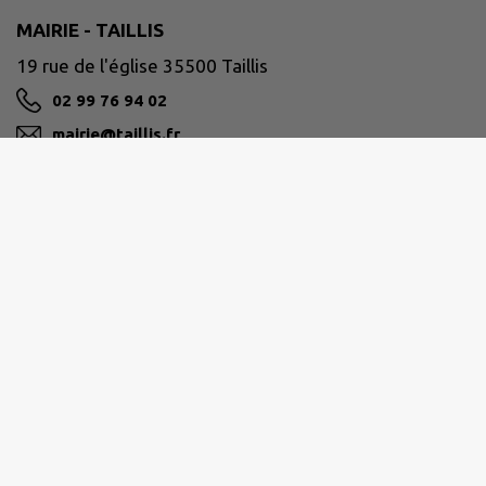
MAIRIE - TAILLIS
19 rue de l'église 35500 Taillis
02 99 76 94 02
mairie@taillis.fr
M'Y RENDRE
www.taillis.fr/
VITRÉ COMMUNAUTÉ