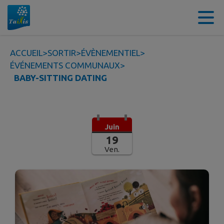
Contenu
Menu
Recherche
Pied de page
ACCUEIL
>
SORTIR
>
ÉVÈNEMENTIEL
>
ÉVÉNEMENTS COMMUNAUX
>
BABY-SITTING DATING
Juin
19
Ven.