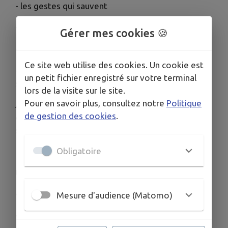
- les gestes qui sauvent
- les besoins de l’enfant selon son âge
Gérer mes cookies 🍪
- les bienfaits du jeu et des temps de découverte
Ce site web utilise des cookies. Un cookie est
- la posture et les responsabilités du/de la baby-
un petit fichier enregistré sur votre terminal
sitter
lors de la visite sur le site.
Pour en savoir plus, consultez notre
Politique
Aujourd’hui, ils sont prêts à mettre leurs
de gestion des cookies
.
compétences, leur sérieux et leur énergie au
service des familles.
Obligatoire
Le principe ?
Un format simple et efficace qui vous permet :
• d’échanger directement avec plusieurs candidats
Mesure d'audience (Matomo)
• de poser vos questions