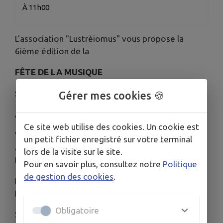
À 11h00
L'association "Lustrèiomus" vous propose la
6ième édition de la
FÊTE DE LA MUSIQUE
SAMEDI 13 JUIN
Gérer mes cookies 🍪
A partir de 17h dans le centre bourg de Luitré
Ce site web utilise des cookies. Un cookie est
Vous pouvez réserver dès maintenant votre repas
un petit fichier enregistré sur votre terminal
auprès de Vival - Welcome's bar - Le Fournil ou
lors de la visite sur le site.
Boucherie Traiteur Plessis
Pour en savoir plus, consultez notre
Politique
de gestion des cookies
.
Le menu proposé : Hamburger Frites - Fromage -
Riz au lait ( 16€ / adulte)
Obligatoire
Sur place, galette saucisse - frites - crêpes