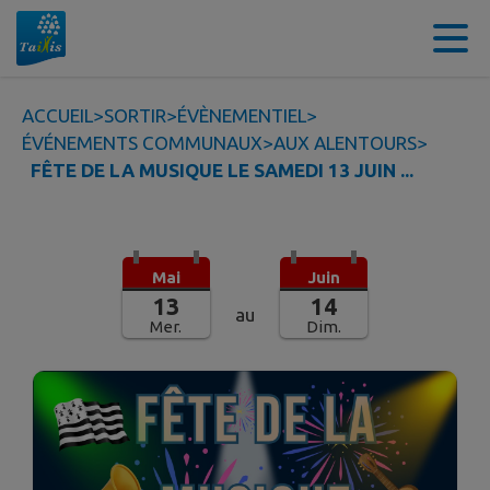
Contenu
Menu
Recherche
Pied de page
ACCUEIL
>
SORTIR
>
ÉVÈNEMENTIEL
>
ÉVÉNEMENTS COMMUNAUX
>
AUX ALENTOURS
>
FÊTE DE LA MUSIQUE LE SAMEDI 13 JUIN ...
Mai
Juin
13
14
au
Mer.
Dim.