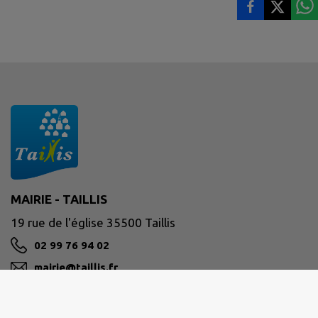
MAIRIE - TAILLIS
19 rue de l'église 35500 Taillis
02 99 76 94 02
mairie@taillis.fr
M'Y RENDRE
www.taillis.fr/