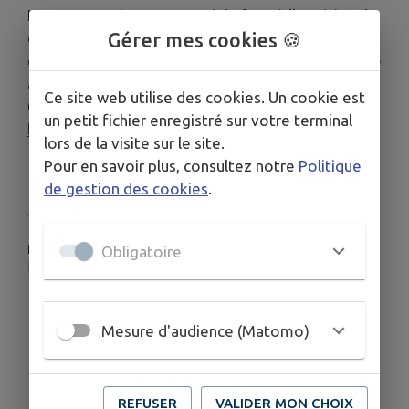
Le CAL organise un tournoi de foot à l'extérieur le
Gérer mes cookies 🍪
dimanche 9 novembre de 10H30 à 12H00. Celui-ci
est gratuit et ouvert à tous. Inscription obligatoire
avant le 5 novembre auprès de Laurent au
Ce site web utilise des cookies. Un cookie est
06.08.86.81.89 ou par mail :
un petit fichier enregistré sur votre terminal
belloirlaurentcal@gmail.com
.
lors de la visite sur le site.
Pour en savoir plus, consultez notre
Politique
Télécharger la pièce jointe
de gestion des cookies
.
PLUS D'INFORMATIONS
Obligatoire
http://belloirlaurentcal@gmail.com
Mesure d'audience (Matomo)
REFUSER
VALIDER MON CHOIX