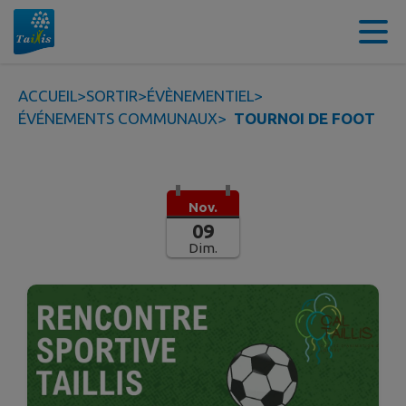
Contenu
Menu
Recherche
Pied de page
ACCUEIL
>
SORTIR
>
ÉVÈNEMENTIEL
>
ÉVÉNEMENTS COMMUNAUX
>
TOURNOI DE FOOT
Nov.
09
Dim.