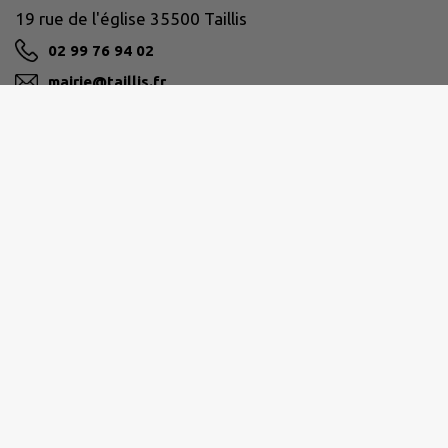
19 rue de l'église 35500 Taillis
02 99 76 94 02
mairie@taillis.fr
M'Y RENDRE
www.taillis.fr/
VITRÉ COMMUNAUTÉ
16 bis boulevard des Rochers, 35500 Vitré