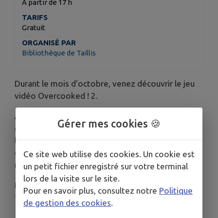
A partir de 17 h
TARIFS
Gratuit
ORGANISÉ PAR
Bibliothèque de Taillis
Durant le mois d'octobre, venez découvrir le jeu
vidéo Overcooked ! 2.
Afin de repousser l'attaque des zomb'mies,
Gérer mes cookies 🍪
enfilez votre tablier et préparez des plats pour
les clients. Sushis, gâteaux, hamburgers ou pizzas,
coordonnez-vous pour réaliser le maximum de
Ce site web utilise des cookies. Un cookie est
recette.
un petit fichier enregistré sur votre terminal
lors de la visite sur le site.
Rendez-vous à la
bibliothèque de Taillis
vendredi
Pour en savoir plus, consultez notre
Politique
17 octobre de 17h à 19h
.
de gestion des cookies
.
À partir de 8 ans, ados et adultes par équipe de