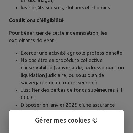
enrubannage),
les dégâts sur sols, clôtures et chemins
Conditions d’éligibilité
Pour bénéficier de cette indemnisation, les
exploitants doivent :
Exercer une activité agricole professionnelle.
Ne pas être en procédure collective
d’insolvabilité (sauvegarde, redressement ou
liquidation judiciaire, ou sous plan de
sauvegarde ou de redressement).
Justifier des pertes de fonds supérieures à 1
000 €
Disposer en janvier 2025 d’une assurance
incendie couvrant les éléments principaux de
l'exploitation.
Gérer mes cookies 🍪
Dépôt du dossier d’aide