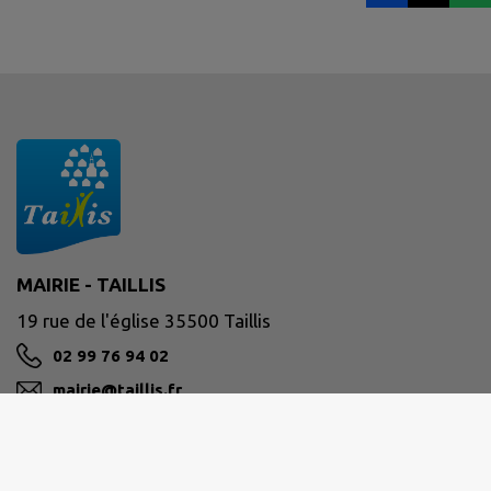
MAIRIE - TAILLIS
19 rue de l'église 35500 Taillis
02 99 76 94 02
mairie@taillis.fr
M'Y RENDRE
www.taillis.fr/