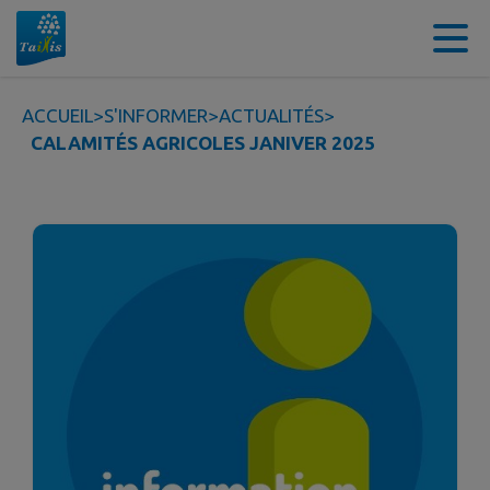
Contenu
Menu
Recherche
Pied de page
ACCUEIL
>
S'INFORMER
>
ACTUALITÉS
>
CALAMITÉS AGRICOLES JANIVER 2025